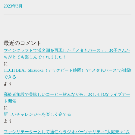
2023年3月
最近のコメント
マインクラフトで浜名湖を再現した「メタもバース」、お子さんた
ちがとても楽しんでくれました！
に
TECH BEAT Shizuoka（テックビート静岡）で”メタもバース”が体験
できる
より
高齢者施設で美味しいコーヒー飲みながら、おしゃれなライブアー
ト開催
に
新しいチャレンジへを楽しく企てる
より
ファシリテーターとして適任なラジオパーソナリティ”大庭奈々”さ