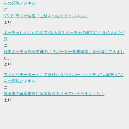
んの経験とスキル
に
6/3(月)ラジオ放送『ご縁をつなぐチャンネル』
より
ボッチャしずおかCUPで3位入賞！ボッチャの魅力に引き込まれた1
日
に
日本ボッチャ協会主催の「サポーター養成講習」を受講してきまし
た。
より
ファシリテーターとして適任なラジオパーソナリティ”大庭奈々”さ
んの経験とスキル
に
磐田市の草地市長に政策提言をさせていただきました！
より