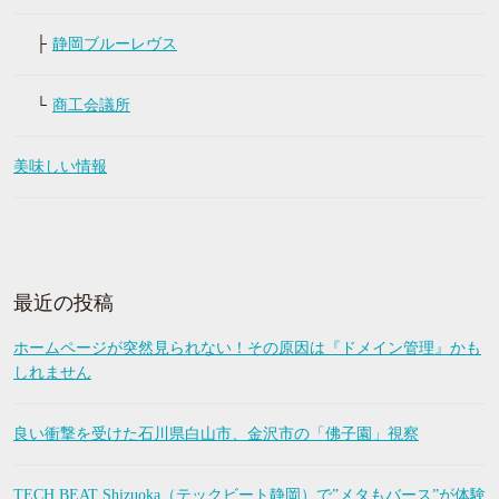
静岡ブルーレヴス
商工会議所
美味しい情報
最近の投稿
ホームページが突然見られない！その原因は『ドメイン管理』かも
しれません
良い衝撃を受けた石川県白山市、金沢市の「佛子園」視察
TECH BEAT Shizuoka（テックビート静岡）で”メタもバース”が体験